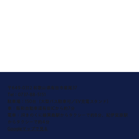
〒649-0312 和歌山県有田市星尾37
​Tel：0737-88-5151
​駐車場：150台（大型バス駐車可／EV充電スタンド）
車：阪和自動車道有田ICから約7分
電車：JRきのくに線箕島駅からタクシーで約8分、紀伊宮原駅
からタクシーで約4分
Googleマップで見る