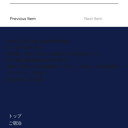
Previous Item
Next Item
〒649-0312 和歌山県有田市星尾37
​Tel：0737-88-5151
​駐車場：150台（大型バス駐車可／EV充電スタンド）
車：阪和自動車道有田ICから約7分
電車：JRきのくに線箕島駅からタクシーで約8分、紀伊宮原駅
からタクシーで約4分
Googleマップで見る
トップ
ご宿泊