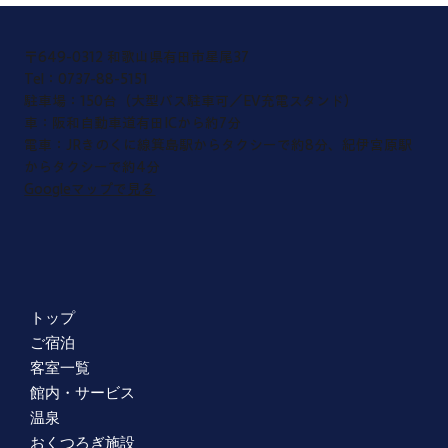
〒649-0312 和歌山県有田市星尾37
​Tel：0737-88-5151
​駐車場：150台（大型バス駐車可／EV充電スタンド）
車：阪和自動車道有田ICから約7分
電車：JRきのくに線箕島駅からタクシーで約8分、紀伊宮原駅
からタクシーで約4分
Googleマップで見る
トップ
ご宿泊
客室一覧
館内・サービス
温泉
おくつろぎ施設