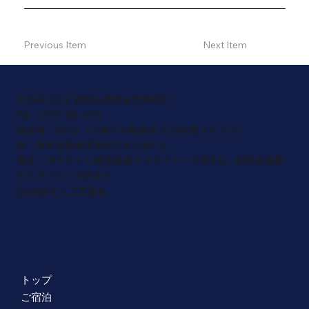
Previous Item
Next Item
〒649-0312 和歌山県有田市星尾37
​Tel：0737-88-5151
​駐車場：150台（大型バス駐車可／EV充電スタンド）
車：阪和自動車道有田ICから約7分
電車：JRきのくに線箕島駅からタクシーで約8分、紀伊宮原駅
からタクシーで約4分
Googleマップで見る
トップ
ご宿泊